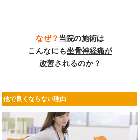
なぜ？
当院の
施術は
こんなにも
坐骨神経痛
が
改善
されるのか？
他で良くならない理由